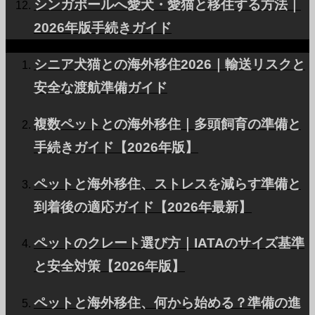
シンガポールへ愛犬・愛猫と移住する方法｜
プ・狂犬病ワクチン・タイター検査・書類手続きを、
2026年版手続きガイド
国別の違いと準備スケジュールの目安とともに2026年
シニア犬猫との海外移住2026｜輸送リスクと
8月時点の情報で詳しく解説します。
安全な渡航準備ガイド
ペットと暮らす世界
国別ペット事情
複数ペットとの海外移住｜多頭飼育の準備と
手続きガイド【2026年版】
2024.11.7
ペットと海外移住、ストレスを減らす準備と
ペットとインドネシア移住｜検疫・輸
到着後の適応ガイド【2026年最新】
入許可ガイド【2026年最新】
ペットのクレート選び方｜IATAのサイズ基準
と安全対策【2026年版】
インドネシアへペットと移住・赴任する際に必要な検
疫手続き、輸入許可証、マイクロチップ・ワクチンの
ペットと海外移住、何から始める？準備の進