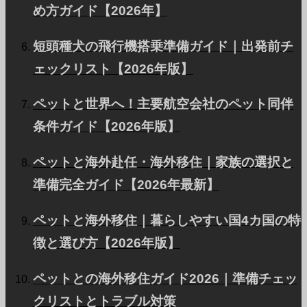
準備、バリ島など地域ごとの注意点を2026年8月時点
め方ガイド【2026年】
の情報でPetAirJPNが解説します。
短頭種犬の飛行機搭乗準備ガイド｜出発前チ
ェックリスト【2026年版】
ペットと世界へ！主要航空会社のペット同伴
1
条件ガイド【2026年版】
2
ペットと海外赴任・海外移住｜家族の選択と
準備完全ガイド【2026年最新】
ペットと海外移住｜暮らしやすい国4カ国の特
このWEBサイトは
自然エネルギー
普及に貢献して
徴と選び方【2026年版】
います。
ペットとの海外移住ガイド2026｜準備チェッ
クリストとトラブル対策