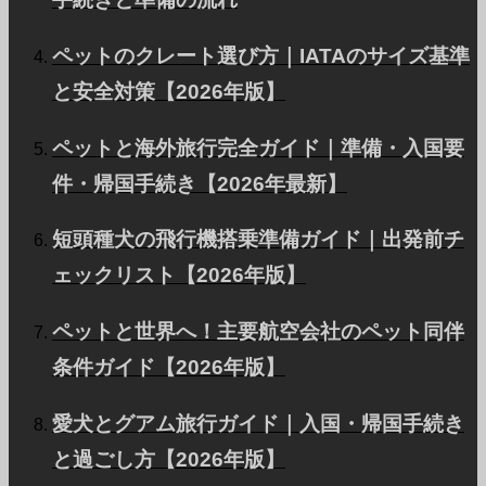
Our Team
ペットのクレート選び方｜IATAのサイズ基準
専門家がペットの空の旅を支えます。
と安全対策【2026年版】
ペットと海外旅行完全ガイド｜準備・入国要
Facebook
件・帰国手続き【2026年最新】
Instagram
Contact
短頭種犬の飛行機搭乗準備ガイド｜出発前チ
RSS
ェックリスト【2026年版】
ペットと世界へ！主要航空会社のペット同伴
条件ガイド【2026年版】
PetAir JPNについて
愛犬とグアム旅行ガイド｜入国・帰国手続き
お客様の声
と過ごし方【2026年版】
ペットの国際輸送に関するよくある質問