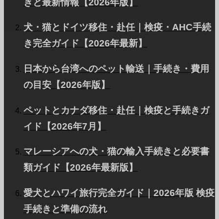
きと最新情報【2026年版】
ペットとの海外移住ガイド2026｜準備
チェックリストとトラブル対策
犬・猫とドイツ移住・赴任｜検疫・AHC手続
き完全ガイド【2026年最新】
ペットとの海外移住に必要な準備をチェックリストで
日本から台湾へのペット輸送｜手続き・費用
解説。マイクロチップ・ワクチン・輸出検疫証明書の
の目安【2026年版】
手続きから、渡航先ごとの入国条件の違い、書類不備
ペットとカナダ移住・赴任｜検疫と手続きガ
やクレート不適合などよくあるトラブル事例と対策ま
イド【2026年7月】
ペットと暮らす世界
でまとめました。
マレーシアへの犬・猫の輸入手続きと必要書
類ガイド【2026年最新版】
2024.12.10
愛犬とハワイ旅行完全ガイド｜2026年版 検疫
ペットと海外生活を始める7つの準備ポ
手続きと準備の流れ
イント【2026年版Q&A付き】