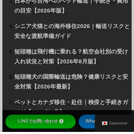
日本から台湾へのペット輸送｜手続き・費用
の目安【2026年版】
シニア犬猫との海外移住2026｜輸送リスクと
安全な渡航準備ガイド
短頭種は飛行機に乗れる？航空会社別の受け
入れ状況と対策【2026年8月版】
短頭種犬の国際輸送は危険？健康リスクと安
全対策【2026年最新】
ペットとカナダ移住・赴任｜検疫と手続きガ
イド【2026年7月】
LINEでお問い合わせ
WhatsAppでお問い合わ
Japanese
愛犬・愛猫との海外渡航｜動物検疫ガイド