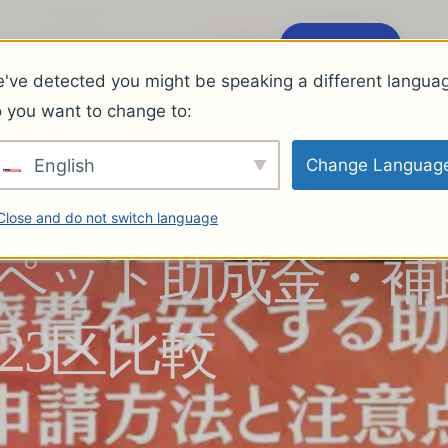
ム
サービス
料金
お客様の声
FAQ
ブログ
会社概要
公式LINEで相談
've detected you might be speaking a different langua
 you want to change to:
English
Change Languag
Close and do not switch language
】ペット助成金・補
23区比較