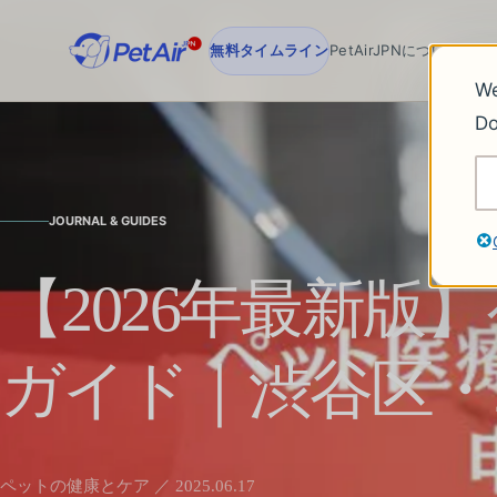
無料タイムライン
PetAirJPNについて
チー
We
Do
JOURNAL & GUIDES
【2026年最新版
ガイド｜渋谷区・
ペットの健康とケア ／ 2025.06.17