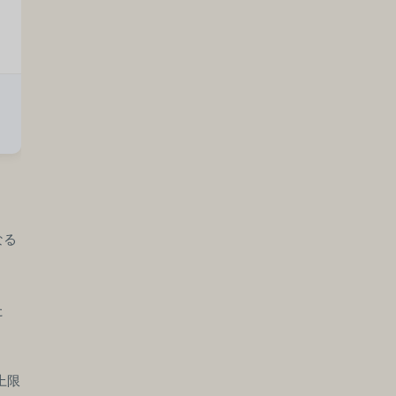
なる
た
上限