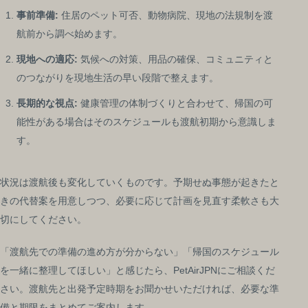
事前準備:
住居のペット可否、動物病院、現地の法規制を渡
航前から調べ始めます。
現地への適応:
気候への対策、用品の確保、コミュニティと
のつながりを現地生活の早い段階で整えます。
長期的な視点:
健康管理の体制づくりと合わせて、帰国の可
能性がある場合はそのスケジュールも渡航初期から意識しま
す。
状況は渡航後も変化していくものです。予期せぬ事態が起きたと
きの代替案を用意しつつ、必要に応じて計画を見直す柔軟さも大
切にしてください。
「渡航先での準備の進め方が分からない」「帰国のスケジュール
を一緒に整理してほしい」と感じたら、PetAirJPNにご相談くだ
さい。渡航先と出発予定時期をお聞かせいただければ、必要な準
備と期限をまとめてご案内します。