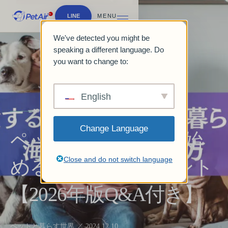
LINE
MENU
We've detected you might be
speaking a different language. Do
you want to change to:
English
JOURNAL & GUIDES
Change Language
ペットと海外生活を始
Close and do not switch language
める7つの準備ポイント
【2026年版Q&A付き】
ペットと暮らす世界 ／ 2024.12.10