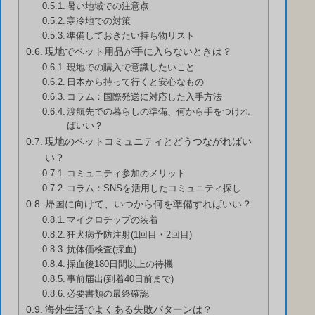
暑い地域での注意点
寒冷地での対策
準備しておきたい持ち物リスト
現地でペット用品が手に入らないときは？
現地での購入で意識したいこと
日本から持って行くと安心なもの
コラム：国際発送に対応した入手方法
渡航先での暮らしの準備、何から手をつけれ
ばいい？
現地のペットコミュニティとどうつながればい
い？
コミュニティ参加のメリット
コラム：SNSを活用したコミュニティ探し
帰国に向けて、いつから何を準備すればいい？
マイクロチップの装着
狂犬病予防注射(1回目・2回目)
抗体価検査(採血)
採血後180日間以上の待機
事前届出(到着40日前まで)
必要書類の最終確認
海外生活でよくある失敗パターンは？