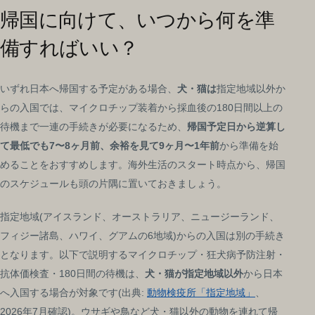
帰国に向けて、いつから何を準
備すればいい？
いずれ日本へ帰国する予定がある場合、
犬・猫は
指定地域以外か
らの入国では、マイクロチップ装着から採血後の180日間以上の
待機まで一連の手続きが必要になるため、
帰国予定日から逆算し
て最低でも7〜8ヶ月前、余裕を見て9ヶ月〜1年前
から準備を始
めることをおすすめします。海外生活のスタート時点から、帰国
のスケジュールも頭の片隅に置いておきましょう。
指定地域(アイスランド、オーストラリア、ニュージーランド、
フィジー諸島、ハワイ、グアムの6地域)からの入国は別の手続き
となります。以下で説明するマイクロチップ・狂犬病予防注射・
抗体価検査・180日間の待機は、
犬・猫が指定地域以外
から日本
へ入国する場合が対象です(出典:
動物検疫所「指定地域」
、
2026年7月確認)。ウサギや鳥など犬・猫以外の動物を連れて帰