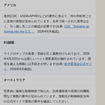
アメリカ
連邦(CDC・USDA/APHISなど)の要件に加えて、州や市町村ごと
に追加の規制が定められています。全米で統一された基準はな
く、引っ越し先ごとの確認が必要です(出典:
CDC「Bringing an
Animal into the U.S.」
、2026年8月確認)。
EU諸国
マイクロチップの装着・登録が広く義務付けられており、2026
年4月22日からは新しいペット渡航規則が施行されています。国
境を越える移動には手続きが伴います(出典:
欧州委員会公式サイ
ト
、2026年8月確認)。
オーストラリア
世界的に厳格な動物検疫で知られ、抗体価検査や長期の待機期
間など複数の要件が定められています。渡航先の動物検疫当局
の公式サイトで最新の要件を確認してください。