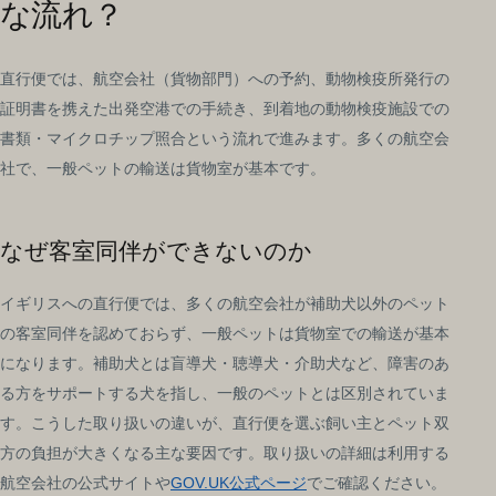
な流れ？
直行便では、航空会社（貨物部門）への予約、動物検疫所発行の
証明書を携えた出発空港での手続き、到着地の動物検疫施設での
書類・マイクロチップ照合という流れで進みます。多くの航空会
社で、一般ペットの輸送は貨物室が基本です。
なぜ客室同伴ができないのか
イギリスへの直行便では、多くの航空会社が補助犬以外のペット
の客室同伴を認めておらず、一般ペットは貨物室での輸送が基本
になります。補助犬とは盲導犬・聴導犬・介助犬など、障害のあ
る方をサポートする犬を指し、一般のペットとは区別されていま
す。こうした取り扱いの違いが、直行便を選ぶ飼い主とペット双
方の負担が大きくなる主な要因です。取り扱いの詳細は利用する
航空会社の公式サイトや
GOV.UK公式ページ
でご確認ください。