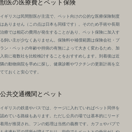
獣医の医療費とペット保険
イギリスは民間獣医が主流で、ペット向けの公的な医療保険制度
はありません（この点は日本も同様です）。そのため手術や長期
治療では相応の費用が発生することがあり、ペット保険に加入す
る飼い主が少なくありません。保険料や補償範囲は保険会社・プ
ラン・ペットの年齢や持病の有無によって大きく変わるため、加
入前に複数社を比較検討することをおすすめします。到着後は近
隣の動物病院を早めに探し、健康診断やワクチンの更新計画を立
てておくと安心です。
公共交通機関とペット
イギリスの鉄道やバスでは、ケージに入れていればペット同伴を
認めている路線もあります。ただし公共の場では基本的にリード
着用が推奨され、フンの処理は当然の義務です。カフェやパブで
も犬連れ可の場所が増えており、街中でもペットとの外出がしや