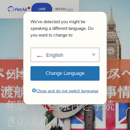
LINE
MENU
We've detected you might be
speaking a different language. Do
you want to change to:
English
JOURNAL & GUIDES
日本からイギリスへの
Change Language
ペット移住ガイド2026
Close and do not switch language
年版｜入国条件と手続
きの流れ