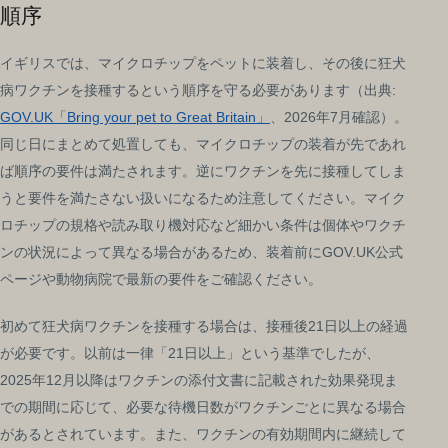
順序
イギリスでは、マイクロチップをペットに装着し、その後に狂犬
病ワクチンを接種するという順序を守る必要があります（出典:
GOV.UK「Bring your pet to Great Britain」
、2026年7月確認）。
同じ日にまとめて処置しても、マイクロチップの装着が先であれ
ば順序の要件は満たされます。逆にワクチンを先に接種してしま
うと要件を満たさない扱いになるため注意してください。マイク
ロチップの規格や読み取り機対応など細かい条件は個体やワクチ
ンの状況によって異なる場合があるため、装着前にGOV.UK公式
ページや動物病院で最新の要件をご確認ください。
初めて狂犬病ワクチンを接種する場合は、接種後21日以上の経過
が必要です。以前は一律「21日以上」という基準でしたが、
2025年12月以降はワクチンの添付文書に記載された効果発現ま
での期間に応じて、必要な待機日数がワクチンごとに異なる場合
があるとされています。また、ワクチンの有効期間内に継続して