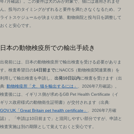
年7月確認）。この要件は犬のみが対象で、猫には適用されませ
ん。投与のタイミングがずれると要件を満たさなくなるため、フ
ライトスケジュールが決まり次第、動物病院と投与日を調整して
おくと安心です。
日本の動物検疫所での輸出手続き
出発前には、日本の動物検疫所で輸出検査を受ける必要がありま
す。検査希望日の
14日前まで
にNACCS（動物検疫関連業務）を
利用して輸出検査を申請し、
出発10日以内
に検査を受けます（出
典:
動物検疫所「犬、猫を輸出するには」
、2026年7月確認）。
検査後には、イギリス側が求めるGB Pet Health Certificate（イ
ギリス政府様式の動物衛生証明書）が交付されます（出典:
GOV.UK「Great Britain pet health certificate」
、2026年7月確
認）。「申請は10日前まで」と混同しやすい部分ですが、申請と
検査実施は別の期限として覚えておくと安心です。