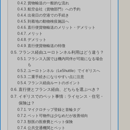
貨物輸送の一般的な流れ
航空会社（貨物部門）への予約
出発日の空港での手続き
到着地の動物検疫施設へ
直行便貨物輸送のメリット・デメリット
メリット
デメリット
直行便貨物輸送の特徴
フランス経由ユーロトンネル利用はどう違う？
フランス入国では機内同伴が可能になる場合
も
ユーロトンネル（LeShuttle）でイギリスへ
二重手続きになりやすい点に注意
フランス経由ルートのポイント
直行便とフランス経由、どちらを選ぶべき？
イギリスでのペット事情：ライセンス・住宅・
保険は？
マイクロチップ登録と首輪タグ
ペット可物件は少なめだが改善傾向
獣医の医療費とペット保険
公共交通機関とペット