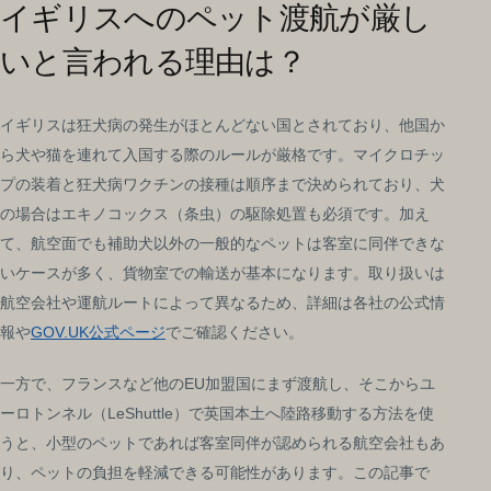
イギリスへのペット渡航が厳し
いと言われる理由は？
イギリスは狂犬病の発生がほとんどない国とされており、他国か
ら犬や猫を連れて入国する際のルールが厳格です。マイクロチッ
プの装着と狂犬病ワクチンの接種は順序まで決められており、犬
の場合はエキノコックス（条虫）の駆除処置も必須です。加え
て、航空面でも補助犬以外の一般的なペットは客室に同伴できな
いケースが多く、貨物室での輸送が基本になります。取り扱いは
航空会社や運航ルートによって異なるため、詳細は各社の公式情
報や
GOV.UK公式ページ
でご確認ください。
一方で、フランスなど他のEU加盟国にまず渡航し、そこからユ
ーロトンネル（LeShuttle）で英国本土へ陸路移動する方法を使
うと、小型のペットであれば客室同伴が認められる航空会社もあ
り、ペットの負担を軽減できる可能性があります。この記事で