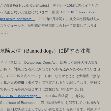
このGB Pet Health Certificateは、発行から10日以内にイギリス
へ入国しないと無効になります（出典:
GOV.UK「Great Britain
pet health certificate」
、2026年7月確認）。航空券や陸路移動の
スケジュールを、証明書の有効期間に合わせて逆算しておきまし
ょう。
危険犬種（Banned dogs）に関する注意
イギリスには「Dangerous Dogs Act」に基づく危険犬種の規制
があり、対象となる犬は原則として持ち込みが認められていませ
ん。GOV.UK公式ページは、対象になるかどうかは犬種名ではな
く
見た目の特徴（タイプ）
で判定されると明記しており、交雑犬
であっても外見が該当すれば対象になり得ます（出典:
GOV.UK「Banned dogs」
、2026年7月確認）。有効な
Certificate of Exemption（適用除外証明）を保有している場合な
ど、個別の状況によって扱いが異なることもあります。対象タイ