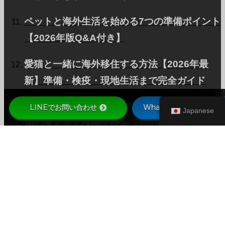
ペットと海外生活を始める7つの準備ポイント
【2026年版Q&A付き】
愛猫と一緒に海外移住する方法【2026年最
新】準備・検疫・現地生活まで完全ガイド
ペットとプライベートジェットで海外へ｜費
LINEでお問い合わせ
WhatsAppでお問い合わ
Japanese
用の考え方と検疫手続き【2026年最新】
2025年、世界の空港がペットファーストに。
ミラノ空港＆Virgin Australiaの最新トレンド
まとめ
愛犬とハワイ旅行完全ガイド｜2026年版 検疫
手続きと準備の流れ