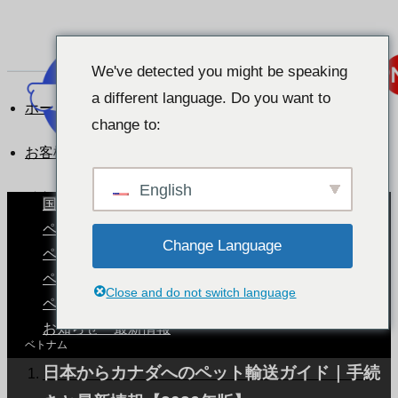
We've detected you might be speaking
a different language. Do you want to
ホーム
change to:
お客様の声一覧
English
ベトナム
国別ペット事情
ペットと暮らす世界
Change Language
ペットと旅する
ベトナム
ペットの輸送手続き
Close and do not switch language
ペットの健康とケア
お知らせ・最新情報
ベトナム
日本からカナダへのペット輸送ガイド｜手続