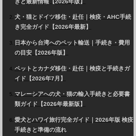
きと最新情報【2026年版】
犬・猫とドイツ移住・赴任｜検疫・AHC手続
き完全ガイド【2026年最新】
日本から台湾へのペット輸送｜手続き・費用
ベトナム（ハノイ）へ愛
の目安【2026年版】
猫ちゃん1頭を輸出しまし
た
ペットとカナダ移住・赴任｜検疫と手続きガ
イド【2026年7月】
マレーシアへの犬・猫の輸入手続きと必要書
このWEBサイトは
自然エネルギー
普及に貢献して
類ガイド【2026年最新版】
います。
愛犬とハワイ旅行完全ガイド｜2026年版 検疫
手続きと準備の流れ
About PetAir