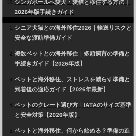
シンガポールへ愛犬・愛猫と移住する方法｜
専門家がペットの空の旅を支えます。
2026年版手続きガイド
シニア犬猫との海外移住2026｜輸送リスクと
安全な渡航準備ガイド
Facebook
Instagram
複数ペットとの海外移住｜多頭飼育の準備と
Contact
手続きガイド【2026年版】
RSS
ペットと海外移住、ストレスを減らす準備と
到着後の適応ガイド【2026年最新】
PetAir JPNについて
ペットのクレート選び方｜IATAのサイズ基準
お客様の声
と安全対策【2026年版】
ペットの国際輸送に関するよくある質問
ペットと海外移住、何から始める？準備の進
RECRUIT