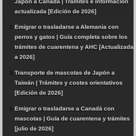
Japón a Canadá | Trámites e información
actualizada [Edición de 2026]
Emigrar o trasladarse a Alemania con
perros y gatos | Guía completa sobre los
De Japón a Abu Dhabi,
trámites de cuarentena y AHC [Actualizada
EAU, con perro de
a 2026]
compañía (schnauzer
miniatura)
Transporte de mascotas de Japón a
Taiwán | Trámites y costes orientativos
[Edición de 2026]
Este sitio WEB es.
energía natural
Contribuir a la
Emigrar o trasladarse a Canadá con
difusión.
mascotas | Guía de cuarentena y trámites
[julio de 2026]