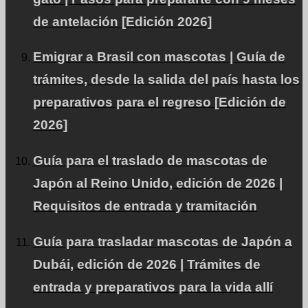
Nuestro equipo
de antelación [Edición 2026]
Los expertos apoyan los viajes en avión de su mascota.
Emigrar a Brasil con mascotas | Guía de
trámites, desde la salida del país hasta los
preparativos para el regreso [Edición de
Facebook
2026]
Instagram
Póngase en contacto con
Guía para el traslado de mascotas de
RSS
Japón al Reino Unido, edición de 2026 |
Requisitos de entrada y tramitación
Guía para trasladar mascotas de Japón a
Acerca de PetAir JPN
Dubái, edición de 2026 | Trámites de
Lo que dicen nuestros clientes.
entrada y preparativos para la vida allí
Preguntas frecuentes sobre el transporte internacional