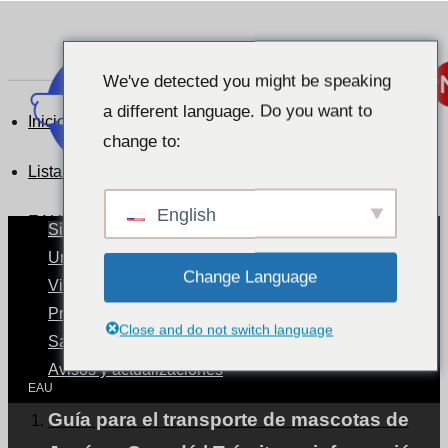
We've detected you might be speaking
a different language. Do you want to
Inicio
change to:
Lista de testimonios de clientes
English
EAU
Situación de los animales de compañía por países
Un mundo con mascotas
Change Language
Viajar con animales de compañía
EAU
Procedimientos de transporte de mascotas.
Close and do not switch language
Salud y cuidados de las mascotas
Avisos y actualizaciones
EAU
Guía para el transporte de mascotas de