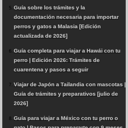
Acerca de PetAir
Guía sobre los trámites y la
documentación necesaria para importar
Nuestros servicios y filosofía.
perros y gatos a Malasia [Edición
actualizada de 2026]
Blog
Guía completa para viajar a Hawái con tu
perro | Edición 2026: Trámites de
Información sobre emigrar y viajar al extranjero.
cuarentena y pasos a seguir
Viajar de Japón a Tailandia con mascotas |
Planes de precios
Guía de trámites y preparativos [julio de
2026]
Planes adaptados a sus necesidades.
Guía para viajar a México con tu perro o
gato | Pasos para prepararte con 9 meses