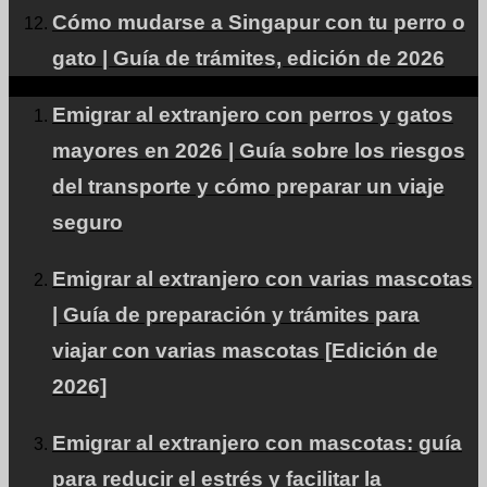
de animales de compañía
Cómo mudarse a Singapur con tu perro o
RECLUTA
gato | Guía de trámites, edición de 2026
Perfil de la empresa
Emigrar al extranjero con perros y gatos
consulta
mayores en 2026 | Guía sobre los riesgos
Se buscan socios para la Alianza
del transporte y cómo preparar un viaje
Política de privacidad.
seguro
PARA CLIENTES INTERNACIONALES
Emigrar al extranjero con varias mascotas
Clientes corporativos y VIP
| Guía de preparación y trámites para
viajar con varias mascotas [Edición de
2026]
PÁGINA ARRIBA
Emigrar al extranjero con mascotas: guía
© PetAirJPN
para reducir el estrés y facilitar la