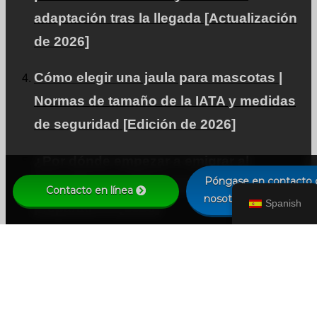
adaptación tras la llegada [Actualización
de 2026]
Cómo elegir una jaula para mascotas |
Normas de tamaño de la IATA y medidas
de seguridad [Edición de 2026]
¿Por dónde empezar a emigrar al
Póngase en contacto 
extranjero con mascotas? Guía para los
Contacto en línea
nosotros por WhatsAp
Spanish
preparativos [2026]
Guía para preparar a los perros de razas
de hocico corto para viajar en avión | Lista
de comprobación previa a la salida
[Edición de 2026]