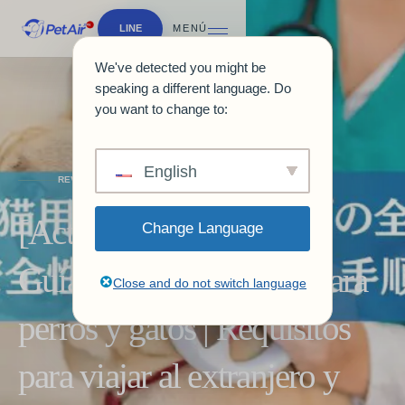
LINE
MENÚ
We've detected you might be
speaking a different language. Do
you want to change to:
English
REVISTA Y GUÍAS
[Actualización de 2026]
Change Language
Guía sobre microchips para
Close and do not switch language
perros y gatos | Requisitos
para viajar al extranjero y