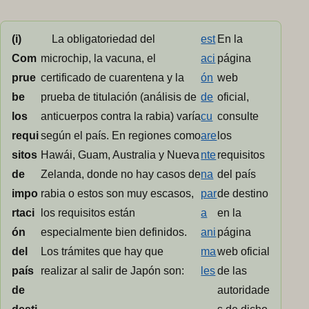
(i)
La obligatoriedad del
est
En la
Com
microchip, la vacuna, el
aci
página
prue
certificado de cuarentena y la
ón
web
be
prueba de titulación (análisis de
de
oficial,
los
anticuerpos contra la rabia) varía
cu
consulte
requi
según el país. En regiones como
are
los
sitos
Hawái, Guam, Australia y Nueva
nte
requisitos
de
Zelanda, donde no hay casos de
na
del país
impo
rabia o estos son muy escasos,
par
de destino
rtaci
los requisitos están
a
en la
ón
especialmente bien definidos.
ani
página
del
Los trámites que hay que
ma
web oficial
país
realizar al salir de Japón son:
les
de las
de
autoridade