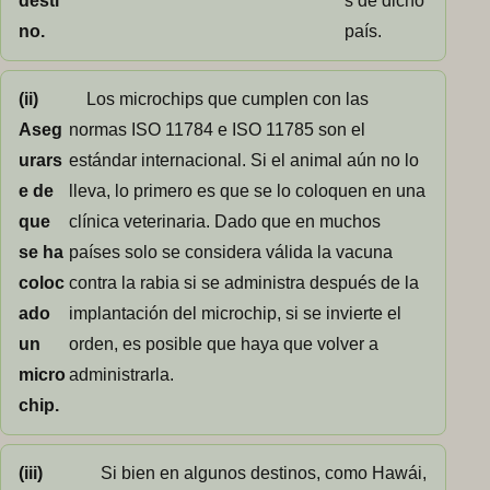
desti
s de dicho
no.
país.
(ii)
Los microchips que cumplen con las
Aseg
normas ISO 11784 e ISO 11785 son el
urars
estándar internacional. Si el animal aún no lo
e de
lleva, lo primero es que se lo coloquen en una
que
clínica veterinaria. Dado que en muchos
se ha
países solo se considera válida la vacuna
coloc
contra la rabia si se administra después de la
ado
implantación del microchip, si se invierte el
un
orden, es posible que haya que volver a
micro
administrarla.
chip.
(iii)
Si bien en algunos destinos, como Hawái,