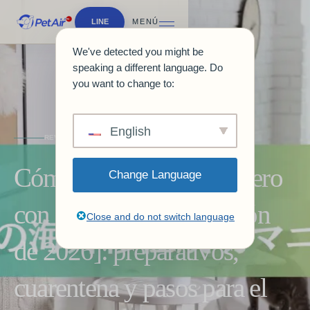
LINE
MENÚ
We've detected you might be
speaking a different language. Do
you want to change to:
English
REVISTA Y GUÍAS
Cómo emigrar al extranjero
Change Language
con tu gato [Actualización
Close and do not switch language
de 2026]: preparativos,
cuarentena y pasos para el