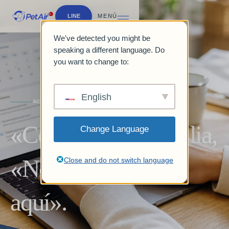
LINE
MENÚ
We've detected you might be
speaking a different language. Do
you want to change to:
English
ACERCA DE PETAIRJPN
«Como somos familia,
Change Language
«No puedo dejarlo
Close and do not switch language
aquí».