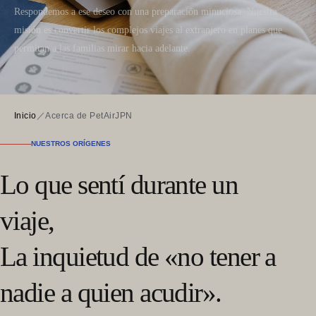
Respondemos a ese deseo con una preparación minuciosa. Nuestra
misión es convertir los complejos viajes al extranjero en planes que
permitan a las familias mirar hacia adelante.
Inicio
／
Acerca de PetAirJPN
NUESTROS ORÍGENES
Lo que sentí durante un
viaje,
La inquietud de «no tener a
nadie a quien acudir».