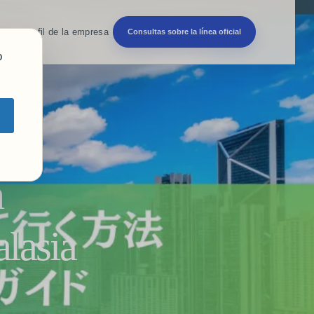
es
blog
Perfil de la empresa
Consultas sobre la línea oficial
o
n
alasia