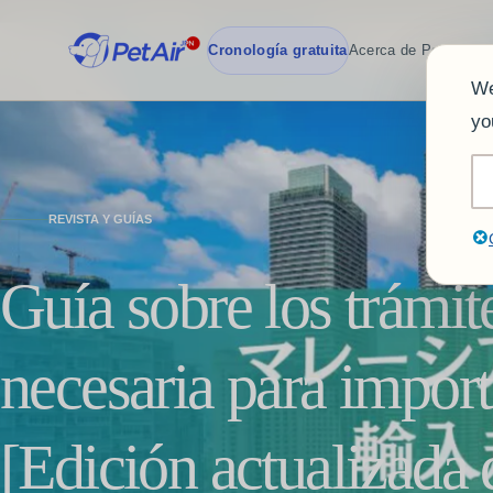
Cronología gratuita
Acerca de PetAirJPN
We
yo
REVISTA Y GUÍAS
Guía sobre los trámi
necesaria para import
[Edición actualizada