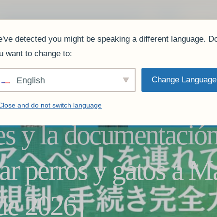
equipo
servicio
Cargos.
Lo que dicen nuestros clientes.
Preguntas frecuent
've detected you might be speaking a different language. D
u want to change to:
Change Language
English
Close and do not switch language
tes y la documentació
ar perros y gatos a M
 de 2026]