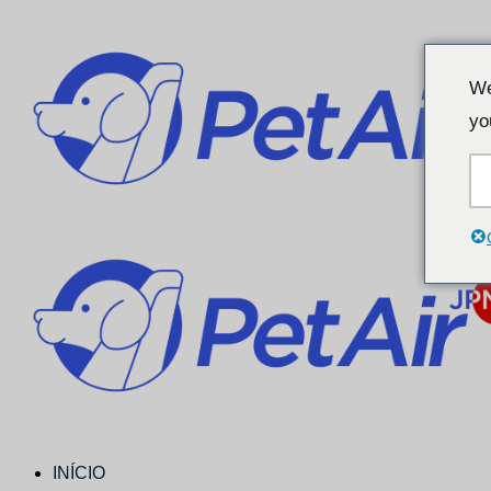
We
yo
INÍCIO