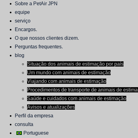
Sobre a PetAir JPN
equipe
serviço
Encargos.
O que nossos clientes dizem.
Perguntas frequentes.
blog
Situação dos animais de estimação por país
Um mundo com animais de estimação
Viajando com animais de estimação
Procedimentos de transporte de animais de estima
Saúde e cuidados com animais de estimação
Avisos e atualizações
Perfil da empresa
consulta
Portuguese