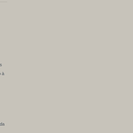
s
o à
 da