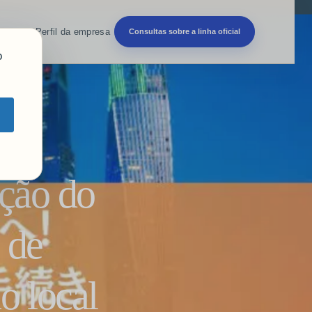
ntes
blog
Perfil da empresa
Consultas sobre a linha oficial
o
ação do
 de
o local