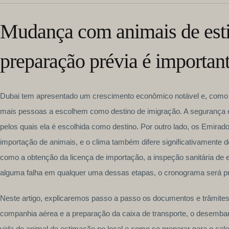
Mudança com animais de esti
preparação prévia é importan
Dubai tem apresentado um crescimento econômico notável e, como c
mais pessoas a escolhem como destino de imigração. A segurança e
pelos quais ela é escolhida como destino. Por outro lado, os Emi
importação de animais, e o clima também difere significativamente do
como a obtenção da licença de importação, a inspeção sanitária de 
alguma falha em qualquer uma dessas etapas, o cronograma será pr
Neste artigo, explicaremos passo a passo os documentos e trâmites
companhia aérea e a preparação da caixa de transporte, o desembar
vida do animal de estimação no local e como se preparar para o calo