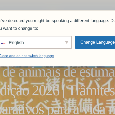
JPN
equipe
serviço
Encargos.
O que nossos clientes dizem.
Perguntas freque
've detected you might be speaking a different language. D
u want to change to:
Change Language
English
Close and do not switch language
 de animais de estim
dição 2026 | Trâmites
arativos para a vida n