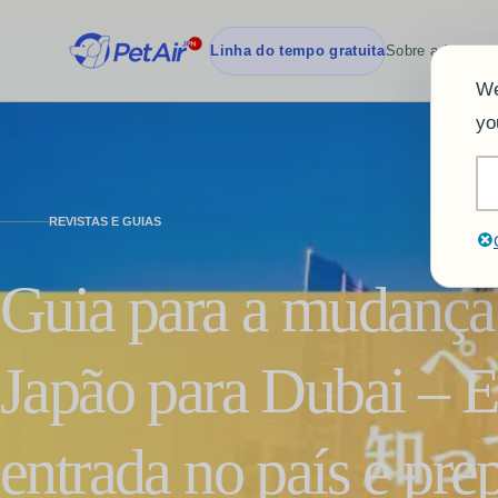
Linha do tempo gratuita
Sobre a PetAir
We
yo
REVISTAS E GUIAS
Guia para a mudança
Japão para Dubai – E
entrada no país e prep