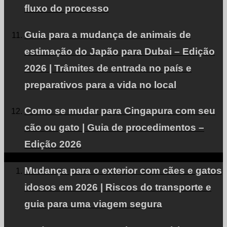
Instagram
fluxo do processo
Contato
Guia para a mudança de animais de
RSS
estimação do Japão para Dubai – Edição
2026 | Trâmites de entrada no país e
preparativos para a vida no local
Sobre a PetAir JPN
O que nossos clientes dizem.
Como se mudar para Cingapura com seu
cão ou gato | Guia de procedimentos –
Perguntas frequentes sobre o transporte internacional
Edição 2026
de animais de estimação
RECRUTAMENTO
Mudança para o exterior com cães e gatos
Perfil da empresa
idosos em 2026 | Riscos do transporte e
consulta
guia para uma viagem segura
Procura-se parceiros de aliança