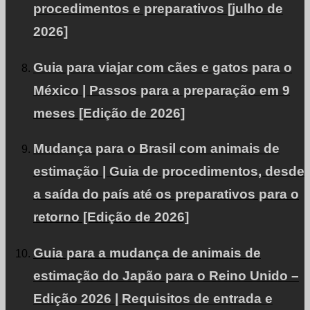
procedimentos e preparativos [julho de
Informações sobre emigração e viagens ao exterior.
2026]
Guia para viajar com cães e gatos para o
México | Passos para a preparação em 9
Planos de preços
meses [Edição de 2026]
Planos adaptados às suas necessidades.
Mudança para o Brasil com animais de
estimação | Guia de procedimentos, desde
a saída do país até os preparativos para o
Nossa equipe
retorno [Edição de 2026]
Os especialistas apóiam a viagem aérea de seu animal de estimação.
Guia para a mudança de animais de
estimação do Japão para o Reino Unido –
Edição 2026 | Requisitos de entrada e
Facebook