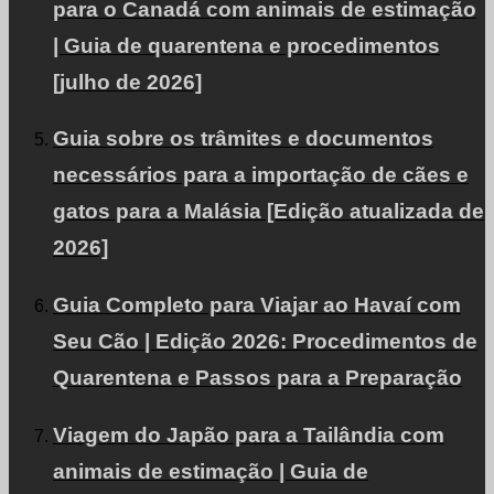
para o Canadá com animais de estimação
gato de estimação para
| Guia de quarentena e procedimentos
a Malásia.
[julho de 2026]
Guia sobre os trâmites e documentos
necessários para a importação de cães e
Este site é.
energia natural
Contribuir para a
gatos para a Malásia [Edição atualizada de
disseminação.
2026]
Guia Completo para Viajar ao Havaí com
Sobre a PetAir
Seu Cão | Edição 2026: Procedimentos de
Quarentena e Passos para a Preparação
Nossos serviços e filosofia.
Viagem do Japão para a Tailândia com
animais de estimação | Guia de
Blog