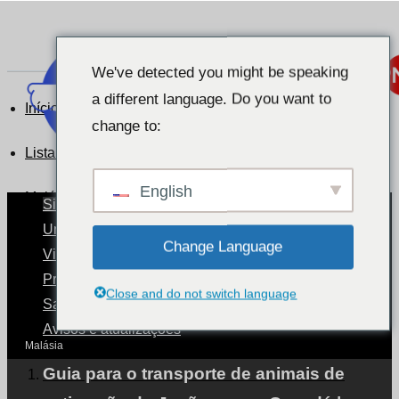
We've detected you might be speaking
a different language. Do you want to
Início
change to:
Lista de depoimentos de clientes
English
Malásia
Situação dos animais de estimação por país
Um mundo com animais de estimação
Change Language
Viajando com animais de estimação
Malásia
Procedimentos de transporte de animais de estimação.
Close and do not switch language
Saúde e cuidados com animais de estimação
Avisos e atualizações
Malásia
Guia para o transporte de animais de