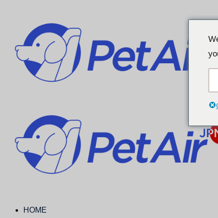
We
yo
HOME