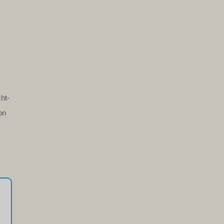
ht-
on