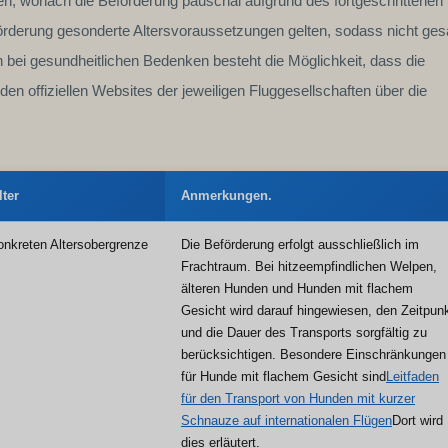
gen, wonach die Beförderung pauschal aufgrund des fortgeschrittenen
örderung gesonderte Altersvoraussetzungen gelten, sodass nicht ges
 bei gesundheitlichen Bedenken besteht die Möglichkeit, dass die
den offiziellen Websites der jeweiligen Fluggesellschaften über die
lter
Anmerkungen.
onkreten Altersobergrenze
Die Beförderung erfolgt ausschließlich im
Frachtraum. Bei hitzeempfindlichen Welpen,
älteren Hunden und Hunden mit flachem
Gesicht wird darauf hingewiesen, den Zeitpun
und die Dauer des Transports sorgfältig zu
berücksichtigen. Besondere Einschränkungen
für Hunde mit flachem Gesicht sind
Leitfaden
für den Transport von Hunden mit kurzer
Schnauze auf internationalen Flügen
Dort wird
dies erläutert.