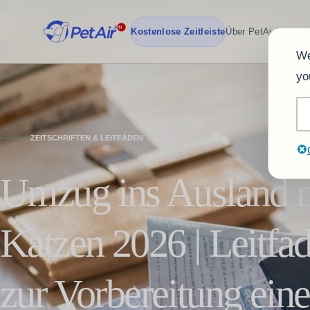
Kostenlose Zeitleiste
Über PetAirJPN
Tea
We
yo
ZEITSCHRIFTEN & LEITFÄDEN
Umzug ins Ausland m
Katzen 2026 | Leitfa
zur Vorbereitung eine