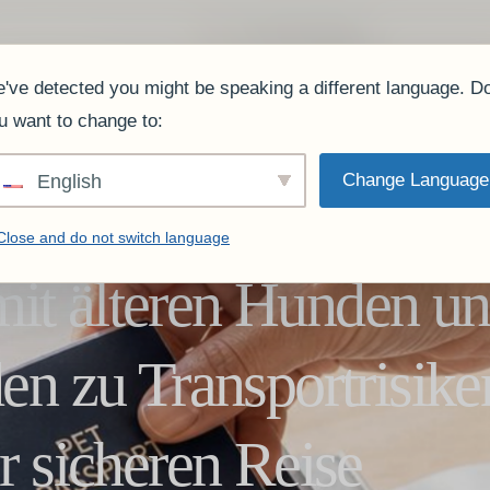
m
Dienstleistung
Anklagen.
Was unsere Kunden sagen.
FAQ
Blog
Profil des
've detected you might be speaking a different language. D
u want to change to:
Change Language
English
Close and do not switch language
it älteren Hunden u
den zu Transportrisik
r sicheren Reise