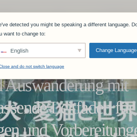
m
Dienstleistung
Anklagen.
Was unsere Kunden sagen.
FAQ
Blog
Profil des
've detected you might be speaking a different language. D
u want to change to:
Change Language
English
Close and do not switch language
d Auswanderung mit
assende Leitfaden für
gen und Vorbereitung