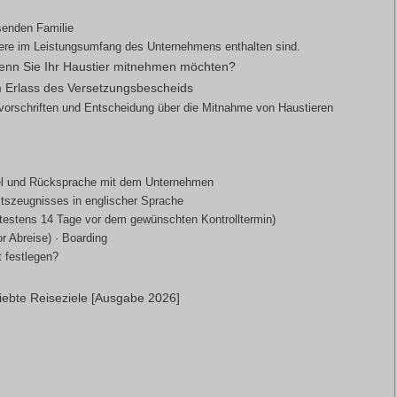
senden Familie
tiere im Leistungsumfang des Unternehmens enthalten sind.
wenn Sie Ihr Haustier mitnehmen möchten?
m Erlass des Versetzungsbescheids
evorschriften und Entscheidung über die Mitnahme von Haustieren
ziel und Rücksprache mit dem Unternehmen
szeugnisses in englischer Sprache
pätestens 14 Tage vor dem gewünschten Kontrolltermin)
r Abreise) · Boarding
t festlegen?
iebte Reiseziele [Ausgabe 2026]