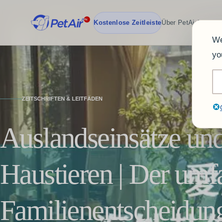
Kostenlose Zeitleiste
Über PetAirJPN
Tea
We
yo
ZEITSCHRIFTEN & LEITFÄDEN
Auslandseinsätze un
Haustieren | Der umf
Familienentscheidun