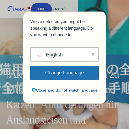
LINE
MENÜ
We've detected you might be
speaking a different language. Do
you want to change to:
English
ZEITSCHRIFTEN & LEITFÄDEN
[Aktuell 2026] Leitfaden zu
Change Language
Mikrochips für Hunde und
Close and do not switch language
Katzen | Anforderungen für
Auslandsreisen und