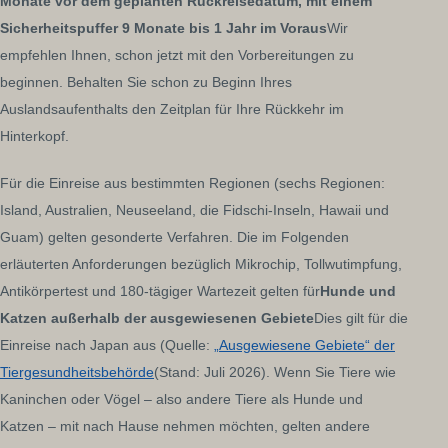
Monate vor dem geplanten Rückreisedatum, mit einem
Sicherheitspuffer 9 Monate bis 1 Jahr im Voraus
Wir
empfehlen Ihnen, schon jetzt mit den Vorbereitungen zu
beginnen. Behalten Sie schon zu Beginn Ihres
Auslandsaufenthalts den Zeitplan für Ihre Rückkehr im
Hinterkopf.
Für die Einreise aus bestimmten Regionen (sechs Regionen:
Island, Australien, Neuseeland, die Fidschi-Inseln, Hawaii und
Guam) gelten gesonderte Verfahren. Die im Folgenden
erläuterten Anforderungen bezüglich Mikrochip, Tollwutimpfung,
Antikörpertest und 180-tägiger Wartezeit gelten für
Hunde und
Katzen außerhalb der ausgewiesenen Gebiete
Dies gilt für die
Einreise nach Japan aus (Quelle:
„Ausgewiesene Gebiete“ der
Tiergesundheitsbehörde
(Stand: Juli 2026). Wenn Sie Tiere wie
Kaninchen oder Vögel – also andere Tiere als Hunde und
Katzen – mit nach Hause nehmen möchten, gelten andere