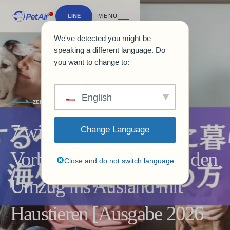
LINE
MENÜ
We've detected you might be
speaking a different language. Do
you want to change to:
English
ZEITSCHRIFTEN & LEITFÄDEN
7 wichtige
Change Language
Vorbereitungspunkte für den
Close and do not switch language
Umzug ins Ausland mit
Haustieren [Ausgabe 2026