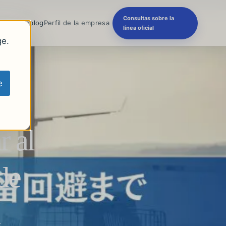
Consultas sobre la
recuentes
blog
Perfil de la empresa
línea oficial
ge.
e
r al
de