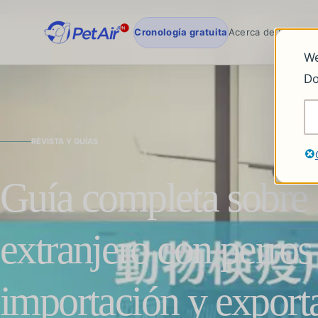
Cronología gratuita
Acerca de PetAirJ
We
Do
REVISTA Y GUÍAS
Guía completa sobre l
extranjero con perros
importación y exporta