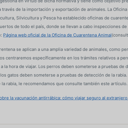
gestiona en virtud de dicha normativa y tiene como objetivo pr
 través de la importación y exportación de animales. La Oficin
cultura, Silvicultura y Pesca ha establecido oficinas de cuarent
uertos de todo el país, donde se llevan a cabo inspecciones de
e:
Página web oficial de la Oficina de Cuarentena Animal
(consul
entena se aplican a una amplia variedad de animales, como per
 nos centraremos específicamente en los trámites relativos a per
a la hora de viajar. Los perros deben someterse a pruebas de de
 los gatos deben someterse a pruebas de detección de la rabia.
 la rabia, le recomendamos que consulte también este artículo.
bre la vacunación antirrábica: cómo viajar seguro al extranjer