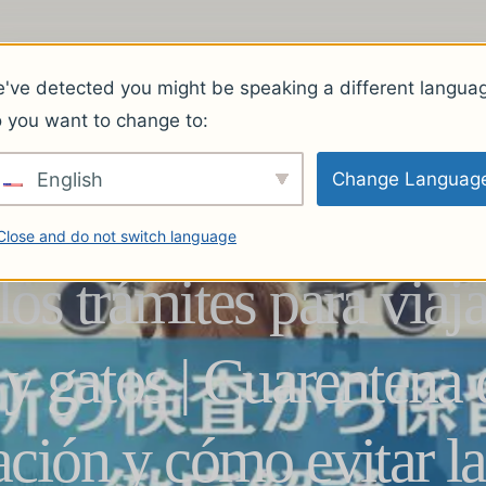
PN
equipo
servicio
Cargos.
Lo que dicen nuestros clientes.
Preguntas f
've detected you might be speaking a different langua
 you want to change to:
English
Change Languag
Close and do not switch language
os trámites para viaja
 y gatos | Cuarentena 
ción y cómo evitar la