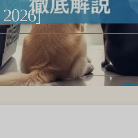
e 2026]
g