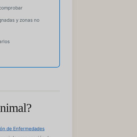
 comprobar
ignadas y zonas no
arlos
animal?
ión de Enfermedades