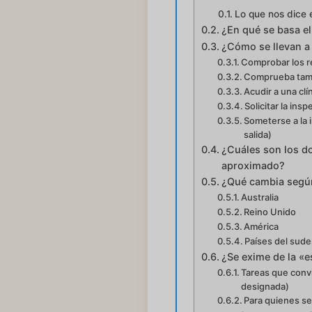
Lo que nos dice e
¿En qué se basa e
¿Cómo se llevan a 
Comprobar los re
Comprueba tamb
Acudir a una clí
Solicitar la in
Someterse a la 
salida)
¿Cuáles son los do
aproximado?
¿Qué cambia según
Australia
Reino Unido
América
Países del sude
¿Se exime de la «e
Tareas que convi
designada)
Para quienes se