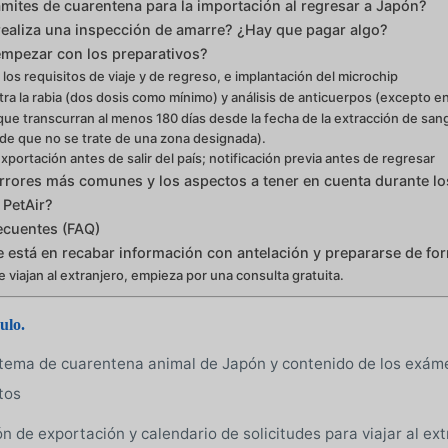
ámites de cuarentena para la importación al regresar a Japón?
realiza una inspección de amarre? ¿Hay que pagar algo?
mpezar con los preparativos?
los requisitos de viaje y de regreso, e implantación del microchip
ra la rabia (dos dosis como mínimo) y análisis de anticuerpos (excepto e
ue transcurran al menos 180 días desde la fecha de la extracción de sangr
de que no se trate de una zona designada).
xportación antes de salir del país; notificación previa antes de regresar
rrores más comunes y los aspectos a tener en cuenta durante lo
 PetAir?
ecuentes (FAQ)
 está en recabar información con antelación y prepararse de for
 viajan al extranjero, empieza por una consulta gratuita.
ulo.
tema de cuarentena animal de Japón y contenido de los exáme
tos
n de exportación y calendario de solicitudes para viajar al ext