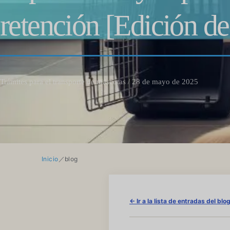
retención [Edición d
Trámites para el transporte de mascotas / 28 de mayo de 2025
Inicio
／
blog
← Ir a la lista de entradas del blo