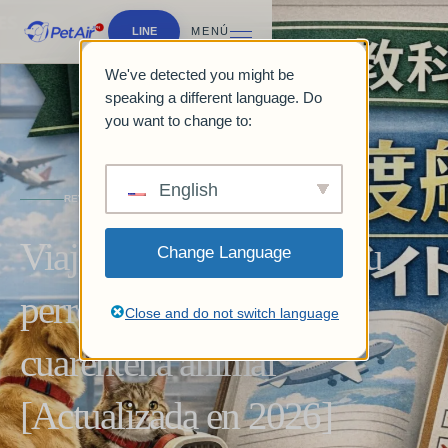
LINE
MENÚ
We've detected you might be
speaking a different language. Do
you want to change to:
English
REVISTA Y GUÍAS
Viajar al extranjero con tu
Change Language
perro o gato | Guía de
Close and do not switch language
cuarentena animal
[Actualizada en 2026]