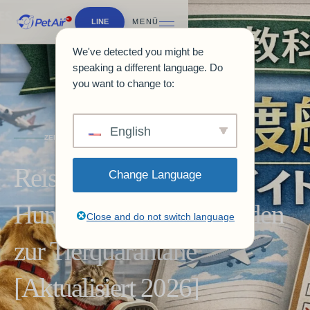
LINE
MENÜ
We've detected you might be
speaking a different language. Do
you want to change to:
English
ZEITSCHRIFTEN & LEITFÄDEN
Reisen ins Ausland mit
Change Language
Hund und Katze | Leitfaden
Close and do not switch language
zur Tierquarantäne
[Aktualisiert 2026]