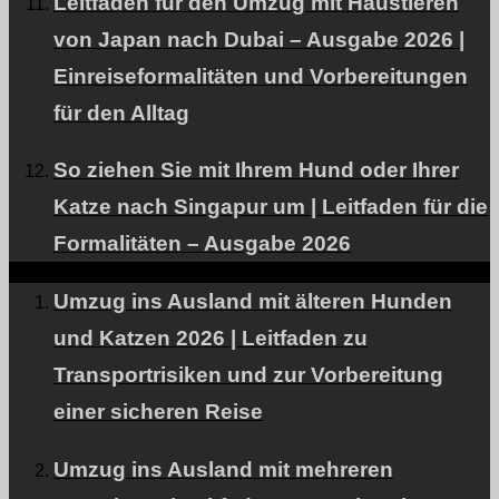
Leitfaden für den Umzug mit Haustieren
von Japan nach Dubai – Ausgabe 2026 |
Preispläne
Einreiseformalitäten und Vorbereitungen
Pläne, die auf Ihre Bedürfnisse zugeschnitten sind.
für den Alltag
So ziehen Sie mit Ihrem Hund oder Ihrer
Katze nach Singapur um | Leitfaden für die
Unser Team
Formalitäten – Ausgabe 2026
Experten unterstützen Flugreisen für Ihr Haustier.
Umzug ins Ausland mit älteren Hunden
und Katzen 2026 | Leitfaden zu
Transportrisiken und zur Vorbereitung
Facebook
einer sicheren Reise
Instagram
Kontakt
Umzug ins Ausland mit mehreren
RSS