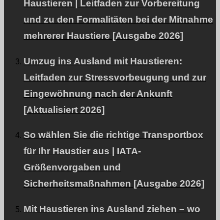
Haustieren | Leitfaden zur Vorbereitung
und zu den Formalitäten bei der Mitnahme
mehrerer Haustiere [Ausgabe 2026]
Über PetAir JPN
Umzug ins Ausland mit Haustieren:
Was unsere Kunden sagen.
Leitfaden zur Stressvorbeugung und zur
Häufig gestellte Fragen zum internationalen Transport
Eingewöhnung nach der Ankunft
von Heimtieren
[Aktualisiert 2026]
RECRUIT
Profil des Unternehmens
So wählen Sie die richtige Transportbox
für Ihr Haustier aus | IATA-
Anfrage
Größenvorgaben und
Allianzpartner gesucht
Sicherheitsmaßnahmen [Ausgabe 2026]
Datenschutzbestimmungen.
FÜR INTERNATIONALE KUNDEN
Mit Haustieren ins Ausland ziehen – wo