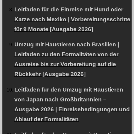
Leitfaden für die Einreise mit Hund oder
Katze nach Mexiko | Vorbereitungsschritte
Diese WEB-Site ist.
natürliche Energie
Beitrag zur
für 9 Monate [Ausgabe 2026]
Verbreitung von Informationen.
Umzug mit Haustieren nach Brasilien |
Leitfaden zu den Formalitäten von der
Über PetAir
Ausreise bis zur Vorbereitung auf die
Rückkehr [Ausgabe 2026]
Unsere Dienstleistungen und Philosophie.
Leitfaden für den Umzug mit Haustieren
von Japan nach Großbritannien –
Blog
Ausgabe 2026 | Einreisebedingungen und
Ablauf der Formalitäten
Informationen über Auswanderung und Reisen ins Ausland.