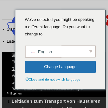
We've detected you might be speaking
a different language. Do you want to
Startseite
change to:
Liste der Kundenreferenzen
English
Philippinen
Situation der Haustiere nach Ländern
Eine Welt mit Haustieren
Change Language
Reisen mit Haustieren
Philippinen
Verfahren für den Transport von Haustieren.
Close and do not switch language
Gesundheit und Pflege von Haustieren
Bekanntmachungen und Aktualisierungen
Philippinen
Leitfaden zum Transport von Haustieren