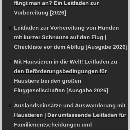
fängt man an? Ein Leitfaden zur
Vorbereitung [2026]
Diese WEB-Site ist.
natürliche Energie
Beitrag zur
Leitfaden zur Vorbereitung von Hunden
Verbreitung von Informationen.
mit kurzer Schnauze auf den Flug |
Checkliste vor dem Abflug [Ausgabe 2026]
Über PetAir
Mit Haustieren in die Welt! Leitfaden zu
den Beförderungsbedingungen für
Unsere Dienstleistungen und Philosophie.
Haustiere bei den großen
Fluggesellschaften [Ausgabe 2026]
Blog
Auslandseinsätze und Auswanderung mit
Haustieren | Der umfassende Leitfaden für
Informationen über Auswanderung und Reisen ins Ausland.
Familienentscheidungen und