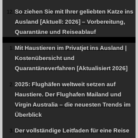
So ziehen Sie mit Ihrer geliebten Katze ins
Ausland [Aktuell: 2026] – Vorbereitung,
Über PetAir JPN
Quarantäne und Reiseablauf
Was unsere Kunden sagen.
Mit Haustieren im Privatjet ins Ausland |
Häufig gestellte Fragen zum internationalen Transport
Kostenübersicht und
von Heimtieren
Quarantäneverfahren [Aktualisiert 2026]
RECRUIT
2025: Flughäfen weltweit setzen auf
Profil des Unternehmens
Haustiere. Der Flughafen Mailand und
Anfrage
Virgin Australia – die neuesten Trends im
Allianzpartner gesucht
Überblick
Datenschutzbestimmungen.
Der vollständige Leitfaden für eine Reise
FÜR INTERNATIONALE KUNDEN