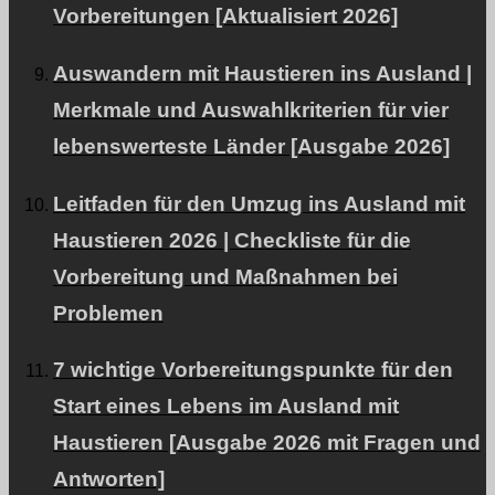
Vorbereitungen [Aktualisiert 2026]
Preispläne
Auswandern mit Haustieren ins Ausland |
Merkmale und Auswahlkriterien für vier
Pläne, die auf Ihre Bedürfnisse zugeschnitten sind.
lebenswerteste Länder [Ausgabe 2026]
Leitfaden für den Umzug ins Ausland mit
Unser Team
Haustieren 2026 | Checkliste für die
Experten unterstützen Flugreisen für Ihr Haustier.
Vorbereitung und Maßnahmen bei
Problemen
7 wichtige Vorbereitungspunkte für den
Facebook
Start eines Lebens im Ausland mit
Instagram
Haustieren [Ausgabe 2026 mit Fragen und
Kontakt
Antworten]
RSS