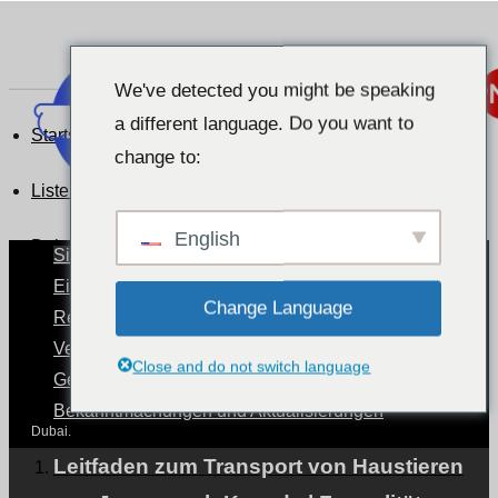
We've detected you might be speaking
a different language. Do you want to
Startseite
change to:
Liste der Kundenreferenzen
English
Dubai.
Situation der Haustiere nach Ländern
Eine Welt mit Haustieren
Change Language
Reisen mit Haustieren
Dubai.
Verfahren für den Transport von Haustieren.
Close and do not switch language
Gesundheit und Pflege von Haustieren
Bekanntmachungen und Aktualisierungen
Dubai.
Leitfaden zum Transport von Haustieren