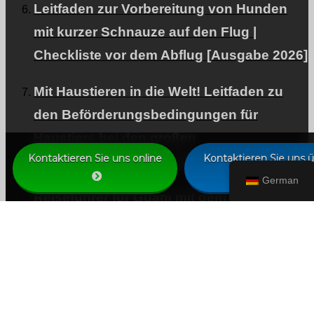
Leitfaden zur Vorbereitung von Hunden
mit kurzer Schnauze auf den Flug |
Checkliste vor dem Abflug [Ausgabe 2026]
Mit Haustieren in die Welt! Leitfaden zu
den Beförderungsbedingungen für
Haustiere bei den großen
Kontaktieren Sie uns online
Kontaktieren Sie uns 
Fluggesellschaften [Ausgabe 2026]
WhatsApp
German
Reiseführer für Guam mit dem Hund | Ein-
und Ausreiseformalitäten und Tipps für
den Aufenthalt [Ausgabe 2026]
[Aktuell 2026] Urlaub in den Tropen mit
dem Hund | Formalitäten und