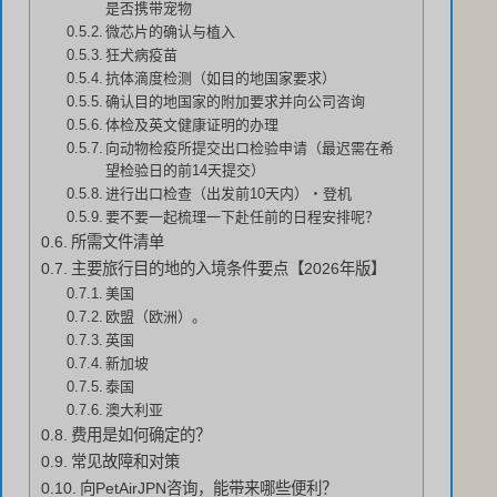
是否携带宠物
微芯片的确认与植入
狂犬病疫苗
抗体滴度检测（如目的地国家要求）
确认目的地国家的附加要求并向公司咨询
体检及英文健康证明的办理
向动物检疫所提交出口检验申请（最迟需在希
望检验日的前14天提交）
进行出口检查（出发前10天内）・登机
要不要一起梳理一下赴任前的日程安排呢？
所需文件清单
主要旅行目的地的入境条件要点【2026年版】
美国
欧盟（欧洲）。
英国
新加坡
泰国
澳大利亚
费用是如何确定的？
常见故障和对策
向PetAirJPN咨询，能带来哪些便利？