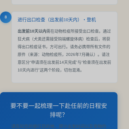
8
进行出口检查（出发前10天内）・登机
出发前10天以内
需在动物检疫所接受出口检查。通过
狂犬病（犬类还需接受钩端螺旋体病）检查后，将获
得出口检疫证书，方可出行。请务必携带所有文件的
原件（来源：动物检疫所，2026年7月确认）。请注
意区分“申请须在出发前14天完成”与“检查须在出发前
10天内进行”这两个阶段，切勿混淆。
要不要一起梳理一下赴任前的日程安
排呢？
请告知您的旅行目的地、预计出发时间以及宠物的