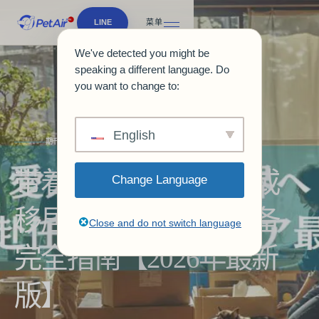
LINE
菜单
We've detected you might be
speaking a different language. Do
you want to change to:
English
期刊与指南
带着宠物赴海外工作或
Change Language
移居｜家庭选择与准备
Close and do not switch language
完全指南【2026年最新
版】