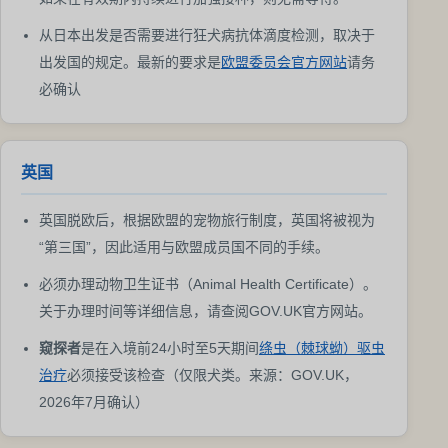
从日本出发是否需要进行狂犬病抗体滴度检测，取决于
出发国的规定。最新的要求是
欧盟委员会官方网站
请务
必确认
英国
英国脱欧后，根据欧盟的宠物旅行制度，英国将被视为
“第三国”，因此适用与欧盟成员国不同的手续。
必须办理动物卫生证书（Animal Health Certificate）。
关于办理时间等详细信息，请查阅GOV.UK官方网站。
窥探者
是在入境前24小时至5天期间
绦虫（棘球蚴）驱虫
治疗
必须接受该检查（仅限犬类。来源：GOV.UK，
2026年7月确认）