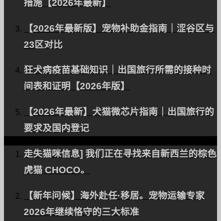
措施【2026年最新】
专家支持您的宠物乘坐飞机。
【2026年最新版】宠物补助金指南｜涩谷区与
23区对比
狂犬病疫苗基础知识｜出国旅行所需的接种时
在 Facebook 上
间表和证明【2026年版】
Instagram
联系方式
【2026年最新】犬猫微芯片指南｜出国旅行的
RSS
要求及国内登记
走失猫咪信息] 我们正在寻找来自新西兰的棕色
关于 PetAir 日本
虎猫 CHOCO。
客户的评价
【新年问候】海外赴任·移居。宠物运输专家
宠物国际运输常见问题
2026年继续恪守的三大标准