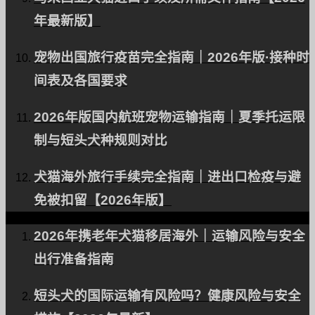
关于 PetAir
年最新版】
我们的服务和理念
宠物出国旅行疫苗完全指南｜2026年版·接种时
间表及各国要求
博客
2026年版国内航班宠物运输指南｜夏季托运限
制与短头犬种规则对比
有关移民和出国旅游的信息。
犬猫海外旅行手续完全指南｜进出口检疫与避
免被扣留【2026年版】
定价计划
2026年携老年犬猫移居海外｜运输风险与安全
根据您的需求量身定制计划。
出行准备指南
短头犬的国际运输有风险吗？健康风险与安全
我们的团队