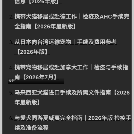
信息【2026年版】
携带犬猫移居或赴德工作｜检疫及AHC手续完
全指南【2026年最新版】
从日本向台湾运输宠物｜手续及费用参考
Chanamaru-kun（吉娃
【2026年版】
娃混种）和从日本到泰国
｜交通案例研究（作者：
携带宠物移居或赴加拿大工作｜检疫与手续指
S.Y.）｜PetAir｜移民
南【2026年7月】
泰国
马来西亚犬猫进口手续及所需文件指南【2026
年最新版】
与爱犬同游夏威夷完全指南｜2026年版 检疫手
续及准备流程