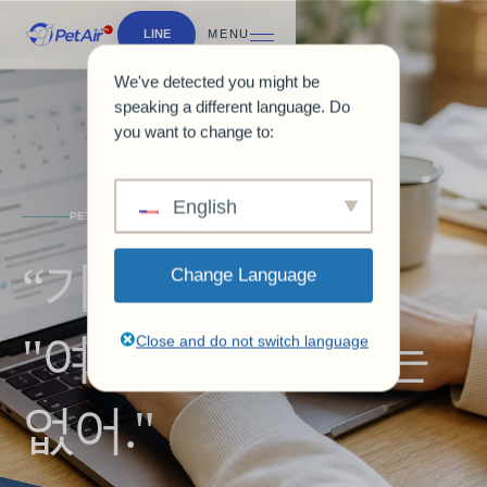
LINE
MENU
We've detected you might be
speaking a different language. Do
you want to change to:
English
PETAIRJPN 소개
“가족이니까,
Change Language
"여기 두고 갈 수는
Close and do not switch language
없어."