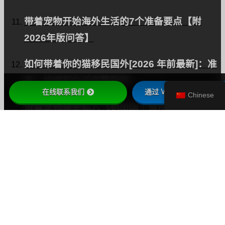
带着宠物开始海外生活的7个准备要点【附
2026年版问答】
如何带着你的猫移民国外[2026 年前最新]：准
备、检疫和生活完整指南。
在线联系我们
通过 WhatsApp 联系我
Chinese
带着宠物乘坐私人飞机出国｜费用考量与检疫
手续【2026年最新】
2025年，全球机场开启宠物优先时代。米兰机
场与维珍澳大利亚航空最新趋势盘点
与爱犬同游夏威夷完全指南｜2026年版 检疫手
续及准备流程