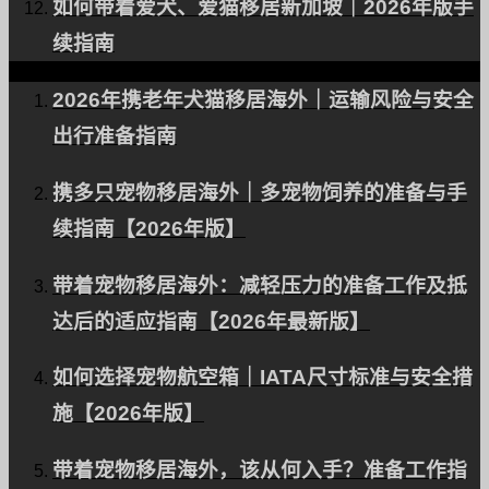
专家支持您的宠物乘坐飞机。
如何带着爱犬、爱猫移居新加坡｜2026年版手
续指南
2026年携老年犬猫移居海外｜运输风险与安全
在 Facebook 上
出行准备指南
Instagram
联系方式
携多只宠物移居海外｜多宠物饲养的准备与手
RSS
续指南【2026年版】
带着宠物移居海外：减轻压力的准备工作及抵
达后的适应指南【2026年最新版】
关于 PetAir 日本
客户的评价
如何选择宠物航空箱｜IATA尺寸标准与安全措
宠物国际运输常见问题
施【2026年版】
招募
带着宠物移居海外，该从何入手？准备工作指
公司简介