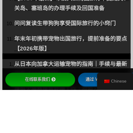
关岛、塞班岛的办理手续及回国准备
问问复读生带狗狗享受国际旅行的小窍门
年末年初携带宠物出国旅行，提前准备的要点
【2026年版】
从日本向加拿大运输宠物的指南｜手续与最新
信息【2026年版】
在线联系我们
通过 WhatsApp 联系我
Chinese
携带犬猫移居或赴德工作｜检疫及AHC手续完
全指南【2026年最新版】
从日本向台湾运输宠物｜手续及费用参考
【2026年版】