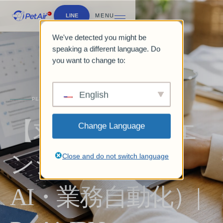
LINE
MENU
We've detected you might be
speaking a different language. Do
you want to change to:
English
PETAIRJPN
【求人情報】AIエ
Change Language
ンジニア（生成
Close and do not switch language
AI・業務自動化）|