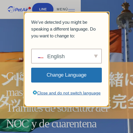
LINE
MENÚ
We've detected you might be
speaking a different language. Do
you want to change to:
English
REVISTA Y GUÍAS
Guía para el transporte de
Change Language
mascotas a la India |
Close and do not switch language
Trámites de solicitud del
NOC y de cuarentena