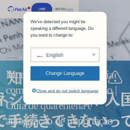
LINE
MENU
We've detected you might be
speaking a different language. Do
you want to change to:
English
REVISTAS E GUIAS
Mudança para a Indonésia
Change Language
com animais de estimação |
Close and do not switch language
Guia de quarentena e
autorização de importação