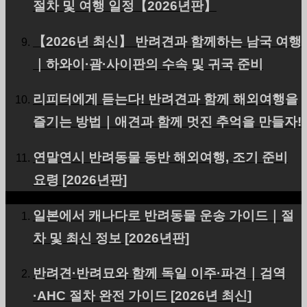
절차 및 여행 일정【2026년판】
【2026년 최신】 반려견과 함께하는 남국 여행
｜하와이·괌·사이판의 수속 및 귀국 준비
페이스북
인스타그램
리피터에게 듣는다! 반려견과 함께 해외여행을
문의처
즐기는 방법｜애견과 함께 멋진 추억을 만들자!
RSS
연말연시 반려동물 동반 해외여행, 조기 준비
요령 [2026년판]
PetAir JPN에 대하여
일본에서 캐나다로 반려동물 운송 가이드｜절
고객의 소리
차 및 최신 정보 [2026년판]
반려동물 국제운송 관련 자주 묻는 질문
반려견·반려묘와 함께 독일 이주·파견｜검역
RECRUIT
·AHC 절차 완전 가이드 [2026년 최신]
회사개요