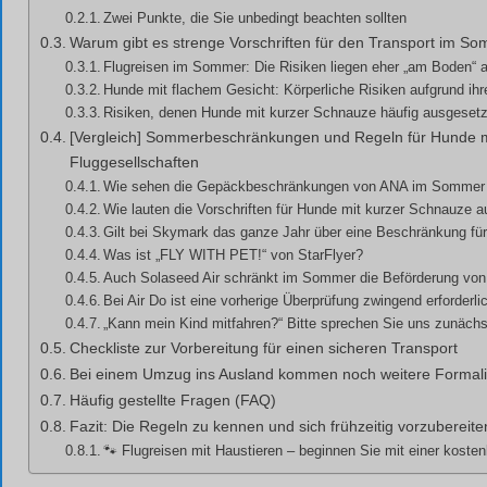
Zwei Punkte, die Sie unbedingt beachten sollten
Warum gibt es strenge Vorschriften für den Transport im S
Flugreisen im Sommer: Die Risiken liegen eher „am Boden“ a
Hunde mit flachem Gesicht: Körperliche Risiken aufgrund ihre
Risiken, denen Hunde mit kurzer Schnauze häufig ausgesetz
[Vergleich] Sommerbeschränkungen und Regeln für Hunde m
Fluggesellschaften
Wie sehen die Gepäckbeschränkungen von ANA im Sommer
Wie lauten die Vorschriften für Hunde mit kurzer Schnauze a
Gilt bei Skymark das ganze Jahr über eine Beschränkung fü
Was ist „FLY WITH PET!“ von StarFlyer?
Auch Solaseed Air schränkt im Sommer die Beförderung von
Bei Air Do ist eine vorherige Überprüfung zwingend erforderli
„Kann mein Kind mitfahren?“ Bitte sprechen Sie uns zunächs
Checkliste zur Vorbereitung für einen sicheren Transport
Bei einem Umzug ins Ausland kommen noch weitere Formalit
Häufig gestellte Fragen (FAQ)
Fazit: Die Regeln zu kennen und sich frühzeitig vorzubereiten
🐾 Flugreisen mit Haustieren – beginnen Sie mit einer koste