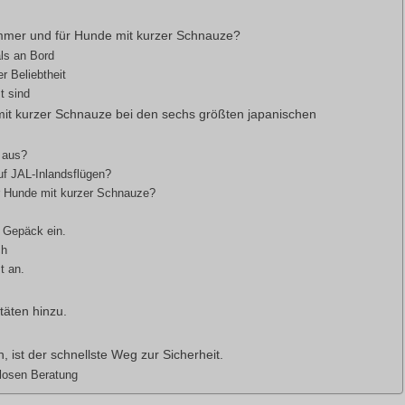
ommer und für Hunde mit kurzer Schnauze?
ls an Bord
r Beliebtheit
t sind
it kurzer Schnauze bei den sechs größten japanischen
 aus?
uf JAL-Inlandsflügen?
r Hunde mit kurzer Schnauze?
 Gepäck ein.
ch
t an.
äten hinzu.
, ist der schnellste Weg zur Sicherheit.
nlosen Beratung