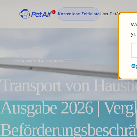
Kostenlose Zeitleiste
Über PetAirJPN
Tea
We
yo
ZEITSCHRIFTEN & LEITFÄDEN
Transport von Hausti
Ausgabe 2026 | Vergl
Beförderungsbeschr