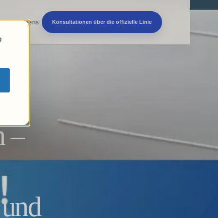
 Unternehmens
Konsultationen über die offizielle Linie
o
n –
 und