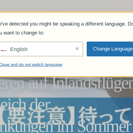
m
Dienstleistung
Anklagen.
Was unsere Kunden sagen.
FAQ
Blog
Profil des
've detected you might be speaking a different language. D
u want to change to:
Change Language
English
Close and do not switch language
eren auf Inlandsflüge
eich der
änkungen im Sommer