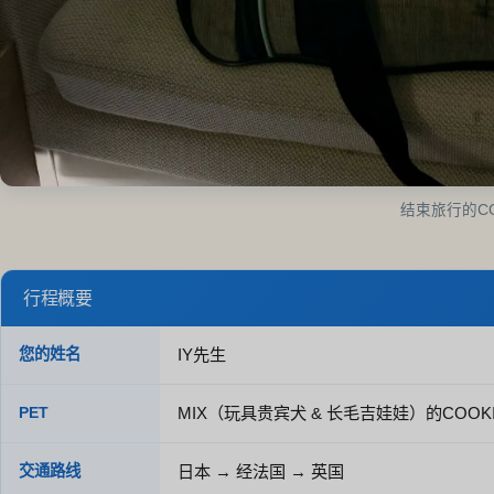
结束旅行的CO
行程概要
您的姓名
IY先生
PET
MIX（玩具贵宾犬 & 长毛吉娃娃）的COOKI
交通路线
日本 → 经法国 → 英国