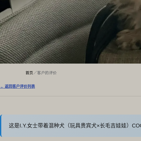
首页
／
客户的评价
← 返回客户评价列表
这是I.Y.女士带着混种犬（玩具贵宾犬×长毛吉娃娃）C