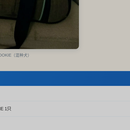
OKIE（混种犬）
E 1只