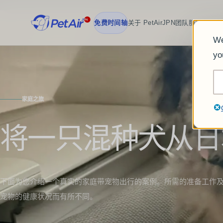
免费时间轴
关于 PetAirJPN
团队
服务
收费
客
We
yo
家庭之旅
将一只混种犬从日
下面为您介绍一个真实的家庭带宠物出行的案例。所需的准备工作
宠物的健康状况而有所不同。