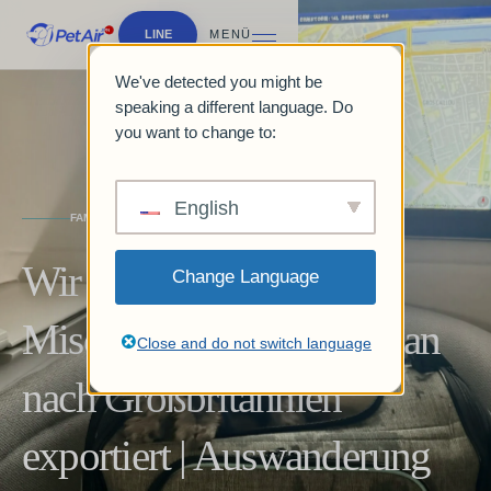
LINE
MENÜ
We've detected you might be
speaking a different language. Do
you want to change to:
English
FAMILY JOURNEY
Wir haben einen
Change Language
Mischlingshund von Japan
Close and do not switch language
nach Großbritannien
exportiert | Auswanderung