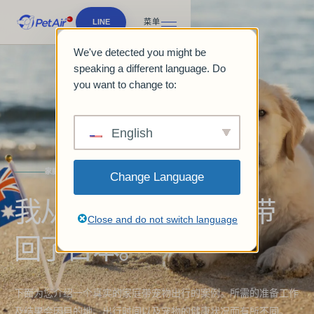
LINE
菜单
We've detected you might be
speaking a different language. Do
you want to change to:
English
家庭之旅
Change Language
我从澳大利亚把爱犬带
Close and do not switch language
回了日本。
下面为您介绍一个真实的家庭带宠物出行的案例。所需的准备工作
及结果会因目的地、出行时间以及宠物的健康状况而有所不同。