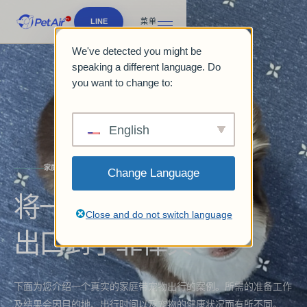
LINE
菜单
We've detected you might be
speaking a different language. Do
you want to change to:
English
家庭之旅
Change Language
将一只爱犬（吉娃娃）
Close and do not switch language
出口到了菲律宾
下面为您介绍一个真实的家庭带宠物出行的案例。所需的准备工作
及结果会因目的地、出行时间以及宠物的健康状况而有所不同。