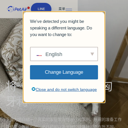
LINE
菜单
We've detected you might be
speaking a different language. Do
you want to change to:
English
家庭之旅
Change Language
将一只爱猫出口到了匈
Close and do not switch language
牙利
下面为您介绍一个真实的家庭带宠物出行的案例。所需的准备工作
及结果会因目的地、出行时间以及宠物的健康状况而有所不同。