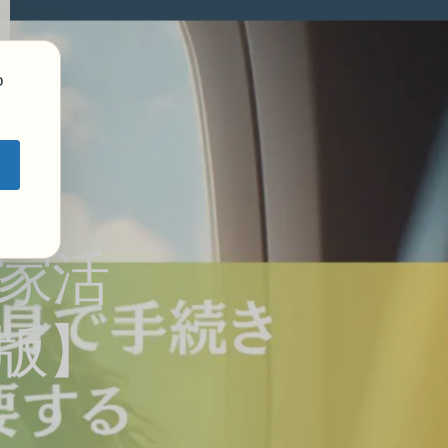
o
家活
年版】