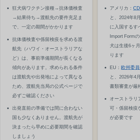
狂犬病ワクチン接種→抗体価検査
アメリカ：
C
→結果待ち→渡航先の要件充足ま
と、2024年
で、一定の期間がかかります
に入国するすべ
Import F
抗体価検査や係留検疫を求める渡
犬は生後6ヶ
航先（ハワイ・オーストラリアな
ります
ど）は、事前準備期間が長くなる
傾向があります。求められる条件
EU：
欧州委員
は渡航先や出発地によって異なる
と、2026年
ため、渡航先当局の公式ページで
書類審査が厳
必ずご確認ください
オーストラリ
出発直前の準備では間に合わない
可・係留検疫
国も少なくありません。渡航先が
が必要です
決まったら早めに必要期間を確認
しましょう