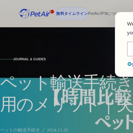
無料タイムライン
PetAirJPNについて
チー
We
yo
JOURNAL & GUIDES
ペット輸送手続き
用のメリット｜失
ペットの輸送手続き ／ 2024.11.26