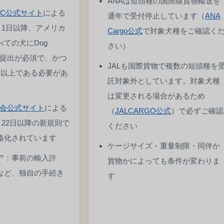
ANAは短頭種の国際線貨物輸送を
DC公式サイト
による
通年で受付停止しています（
ANA
8月1日以降、アメリカ
Cargo公式
で対象犬種をご確認く
ての犬にDog
さい）
ormの提出が必須で、かつ
JALも国際貨物で複数の短頭種を
月以上である必要があ
託対象外としています。対象犬種
は変更される場合があるため
会公式サイト
による
（
JALCARGO公式
）で必ずご確認
4月22日以降の新規則で
ください
格化されています
ケージサイズ・重量制限・同伴か
ア：事前の輸入許
貨物かによっても条件が変わりま
など、独自の手続き
す