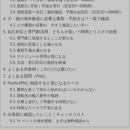
渡航3ヶ月前｜手続き実行（目安20〜25時間）
渡航直前〜当日｜最終確認・予期せぬ対応（目安15〜25時間）
犬・猫の海外輸送に必要な書類・手続きは？一覧で確認
どの書類が必要か、今すぐ確認したい方へ
自己対応と専門家活用、どちらが良い？時間とリスクの比較
専門家に依頼するとここが変わる
規制の見落としを減らせる
書類不備を減らせる
スケジュール管理が楽になる
言語・窓口対応の負担を軽減
よくある失敗例｜これだけは避けたい
よくある質問（FAQ）
PetAirJPNに相談すると楽になるケース
書類が多くて何から始めればいいかわからない
渡航先の輸入要件が複雑
仕事と並行して準備する時間がない
特殊なケースで不安がある
出発前に確認したいこと｜チェックリスト
🐾 ペットの海外渡航、まずは無料相談から