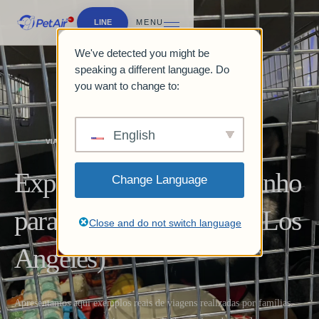
LINE
MENU
We've detected you might be
speaking a different language. Do
you want to change to:
English
VIAGEM EM FAMÍLIA
Exportamos um cachorrinho
Change Language
para os Estados Unidos (Los
Close and do not switch language
Angeles)
Apresentamos aqui exemplos reais de viagens realizadas por famílias.