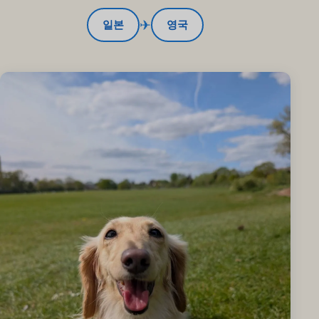
✈
일본
영국