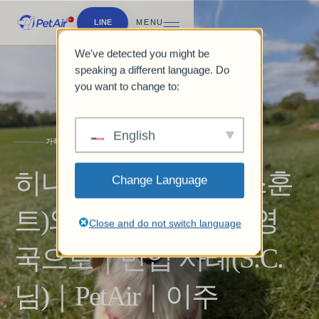
LINE
MENU
We've detected you might be
speaking a different language. Do
you want to change to:
English
가족 여행
히나타(미니어처 닥스훈
Change Language
트)와 함께 일본에서 영
Close and do not switch language
국으로｜반입 사례(S.C.
님)｜PetAir｜이주