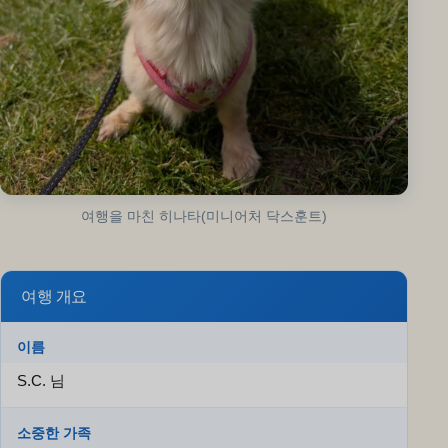
여행을 마친 히나타(미니어처 닥스훈트)
여행 개요
이름
S.C. 님
소중한 가족