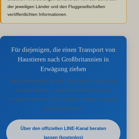
der jeweiligen Länder und den Fluggesellschaften
veröffentlichten Informationen.
Für diejenigen, die einen Transport von
Haustieren nach Großbritannien in
Erwägung ziehen
Die Vorbereitungen für Ihre Reise dauern in der Regel
mehrere Monate. Unsere erfahrenen Fachkräfte
schlagen Ihnen den für Sie und Ihre Familie am besten
geeigneten Plan vor.
Über den offiziellen LINE-Kanal beraten
lassen (kostenlos)