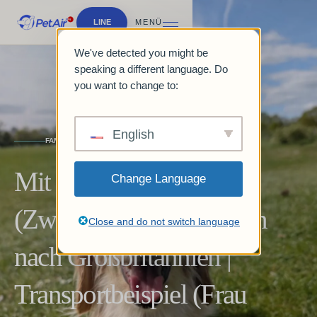
LINE
MENÜ
We've detected you might be
speaking a different language. Do
you want to change to:
English
FAMILY JOURNEY
Mit Hinata-chan
Change Language
(Zwergdackel) von Japan
Close and do not switch language
nach Großbritannien |
Transportbeispiel (Frau