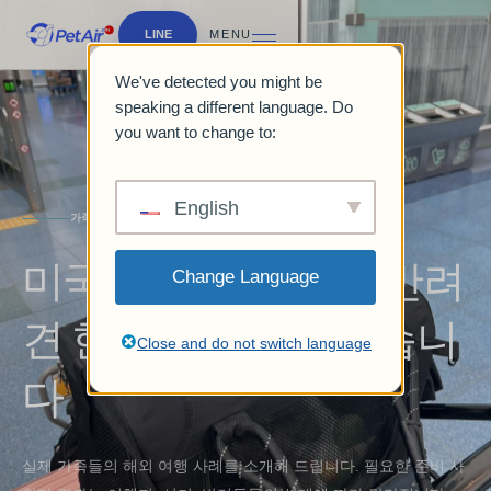
LINE
MENU
We've detected you might be
speaking a different language. Do
you want to change to:
English
가족 여행
미국(마이애미)으로 반려
Change Language
견 한 마리를 수출했습니
Close and do not switch language
다
실제 가족들의 해외 여행 사례를 소개해 드립니다. 필요한 준비 사