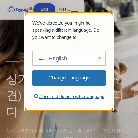
LINE
MENU
We've detected you might be
speaking a different language. Do
you want to change to:
English
가족 여행
싱가포르로 반려견(믹스
Change Language
견) 1마리를 수출했습니
Close and do not switch language
다
실제 가족들의 해외 여행 사례를 소개해 드립니다. 필요한 준비 사