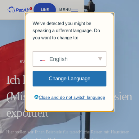
LINE
MENÜ
We've detected you might be
speaking a different language. Do
you want to change to:
English
FAMILY JOURNEY
Ich habe einen Hund
Change Language
(Mischling) nach Indonesien
Close and do not switch language
exportiert
Hier stellen wir Ihnen Beispiele für tatsächliche Reisen mit Haustieren