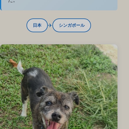
た。
✈
日本
シンガポール