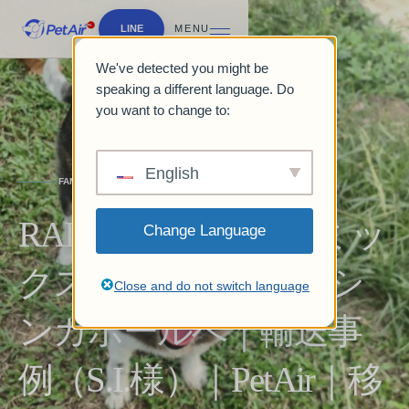
LINE
MENU
We've detected you might be
speaking a different language. Do
you want to change to:
English
FAMILY JOURNEY
RAINBOWちゃん（ミッ
Change Language
クス犬）と日本からシ
Close and do not switch language
ンガポールへ｜輸送事
例（S.I.様）｜PetAir｜移