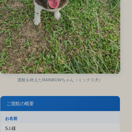
渡航を終えたRAINBOWちゃん（ミックス犬）
ご渡航の概要
お名前
S.I.様