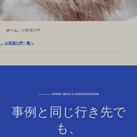
渡航先・時期・ペットの状態により異なります。
ホーム
／
お客様の声
← お客様の声一覧へ
START WITH A CONVERSATION
事例と同じ行き先で
も、