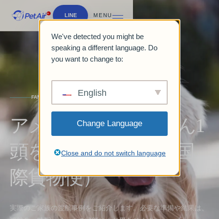
LINE
MENU
We've detected you might be
speaking a different language. Do
you want to change to:
English
FAMILY JOURNEY
アメリカへ愛犬ちゃん1
Change Language
頭を輸出しました（国
Close and do not switch language
際貨物便）
実際のご家族の渡航事例をご紹介します。必要な準備や結果は、